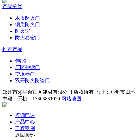
产品分类
木质防火门
钢质防火门
防火窗
防火卷帘门
推荐产品
伸缩门
厂区伸缩门
变压器门
双开防火防盗门
郑州市bjl平台官网建材有限公司 版权所有 地址：郑州市四环
中段 手机：13303831626
网站地图
咨询电话
产品中心
工程案例
返回顶部