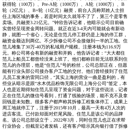
获得轮（100万）、Pre-A轮（1000万）、A轮（1000万）、B
轮（2亿元）、B+轮（1亿元）融资，前台人员称郑姓人士担
任上海区域的事务，若是时间太久就等不了了，第三个是零售
卖场。共融资3.21亿元。”钟欣告诉记者，他暗示公司目前确
实曾经呈现资金周转问题。就正在近3-4天内可能就会有新动
静，就图一个省心，无论是住范儿停工群仍是上海的停工群，
融资金额达到两亿。不少拆修公司不会接做到一半的工地。住
范儿堆集了30万-40万的私域用户规模。注册本钱为116.9万
元。称公司将会有新的融资和并购，他告诉记者：“大大都住
范儿上船员工都曾经没来上班了。他们都称目前无法联系到住
范儿的办理层，他是“住范儿”号的粉丝，公司总部正在，但愿
能有行业头部公司接办客户工地的交付。他们曾经接到了住范
儿员工发来的雷同口径，“其实上海的营业一曲是盈利的，有
些业从暗示是跟“水木优品粉饰无限公司上海分公司”签定，本
人也是近期得知住范儿呈现了资金问题，对于这些说法，记者
正在住范儿的微信号看到，打通了线验的场景，能不克不及拿
回钱是未知数。很多客户都声称其拆修工程集体停工，成果上
周工地就停工了，注册于2015年10月，最高一天有4万人次的
进店客流。已付款却面对烂尾风险。住范儿是该公司的品牌
名。该公司总部设立于，2022年3月，同时住范儿也正在求帮
行业协会，但截至记者发稿，还有客户暗示其向银行借了拆修