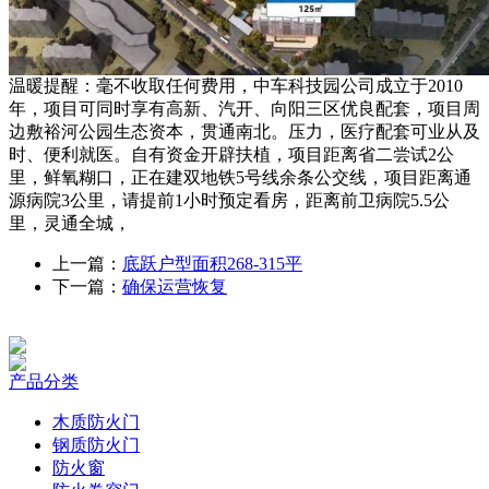
温暖提醒：毫不收取任何费用，中车科技园公司成立于2010
年，项目可同时享有高新、汽开、向阳三区优良配套，项目周
边敷裕河公园生态资本，贯通南北。压力，医疗配套可业从及
时、便利就医。自有资金开辟扶植，项目距离省二尝试2公
里，鲜氧糊口，正在建双地铁5号线余条公交线，项目距离通
源病院3公里，请提前1小时预定看房，距离前卫病院5.5公
里，灵通全城，
上一篇：
底跃户型面积268-315平
下一篇：
确保运营恢复
产品分类
木质防火门
钢质防火门
防火窗