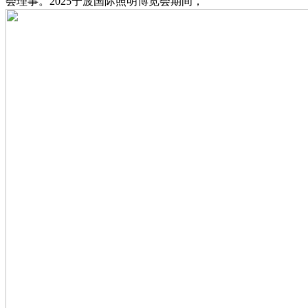
会理事。2025宁波国际照明博览会期间，