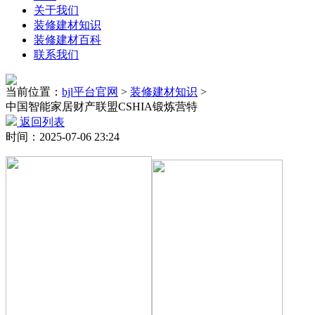
关于我们
装修建材知识
装修建材百科
联系我们
当前位置：
bjl平台官网
>
装修建材知识
>
中国智能家居财产联盟CSHIA锻炼营特
返回列表
时间：2025-07-06 23:24